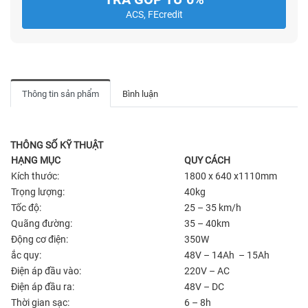
ACS, FEcredit
Thông tin sản phẩm
Bình luận
THÔNG SỐ KỸ THUẬT
HẠNG MỤC
QUY CÁCH
Kích thước:
1800 x 640 x1110mm
Trọng lượng:
40kg
Tốc độ:
25 – 35 km/h
Quãng đường:
35 – 40km
Động cơ điện:
350W
ắc quy:
48V – 14Ah – 15Ah
Điện áp đầu vào:
220V – AC
Điện áp đầu ra:
48V – DC
Thời gian sạc:
6 – 8h